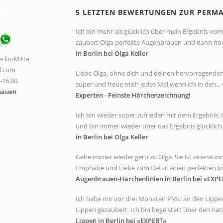
P
5 LETZTEN BEWERTUNGEN ZUR PERM
Ich bin mehr als glücklich über mein Ergebnis vom 
zaubert Olga perfekte Augenbrauen und dann noch 
in Berlin bei Olga Keller
rlin-Mitte
l.com
Liebe Olga, ohne dich und deinen hervorragenden A
0-16:00
super und freue mich jedes Mal wenn ich in den... 
hauen
Experten - Feinste Härchenzeichnung!
Ich bin wieder super zufrieden mit dem Ergebnis
und bin immer wieder über das Ergebnis glücklich. 
in Berlin bei Olga Keller
Gehe immer wieder gern zu Olga. Sie ist eine wunde
Emphatie und Liebe zum Detail einen perfekten Job
Augenbrauen-Härchenlinien in Berlin bei «EXPE
Ich habe mir vor drei Monaten PMU an den Lippen
Lippen gezaubert. Ich bin begeistert über den natür
Lippen in Berlin bei «EXPERT»