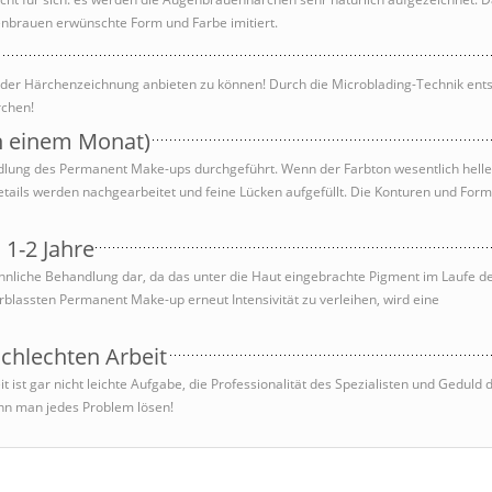
enbrauen erwünschte Form und Farbe imitiert.
der Härchenzeichnung anbieten zu können! Durch die Microblading-Technik ent
rchen!
h einem Monat)
lung des Permanent Make-ups durchgeführt. Wenn der Farbton wesentlich helle
 Details werden nachgearbeitet und feine Lücken aufgefüllt. Die Konturen und For
1-2 Jahre
hnliche Behandlung dar, da das unter die Haut eingebrachte Pigment im Laufe der
erblassten Permanent Make-up erneut Intensivität zu verleihen, wird eine
chlechten Arbeit
 ist gar nicht leichte Aufgabe, die Professionalität des Spezialisten und Geduld
nn man jedes Problem lösen!