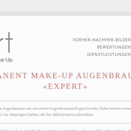
VORHER-NACHHER-BILDER
BEWERTUNGEN
DIENSTLEISTUNGEN
ANENT MAKE-UP AUGENBRAU
«EXPERT»
ie Augenbrauen wie mit einem Augenbrauenstift geschminkt. Dabei können entw
 nur diejenigen Stellen, die Sie üblicherweise schminken.
ht für sich: es werden die Augenbrauenhärchen sehr natürlich aufgezeichnet. 