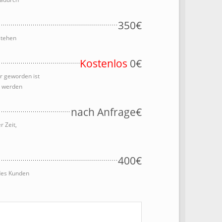
350€
stehen
Kostenlos
0€
r geworden ist
m werden
nach Anfrage€
 Zeit,
400€
 des Kunden