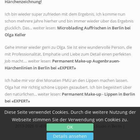
Härchenzeichnung!
Ich bin wieder super zufrieden mit dem Ergebnis. Ich komme nun
schon mehrere Jahre hierher und bin immer wieder über das Ergebnis
glücklich. Das... weiter lesen:
Microblading Auffrischen in Berlin bei
Olga Keller
Gehe immer wieder gern zu Olga. Sie ist eine wundervolle Person, die
mit Professionalität, Emphatie und Liebe zum Detail einen perfekten
Job macht.... weiter lesen:
Permanent Make-up Augenbrauen-
Härchenlinien in Berlin bei «EXPERT»
Ich habe mir vor drei Monaten PMU an den Lippen machen lassen.
Olga hat mir richtig schöne Lippen gezaubert. Ich bin begeistert über
den natürlichen... weiter lesen:
Permanent Make-up - Lippen in Berlin
bei «EXPERT»
Diese Seite verwendet Cookies. Durch die weitere Nutzung der
Webseite stimmen Sie der Verwendung von Cookies zu.
2013-2026 © «EXPERT» - Permanent Make-up Studio in Berlin |
OK
Impressum
Details ansehen