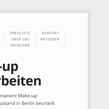
PREISLISTE
KONTAKT
ÜBER UNS
RATGEBER
PROBLEME
-up
rbeiten
Permanent Make-up
stand in Berlin beurteilt