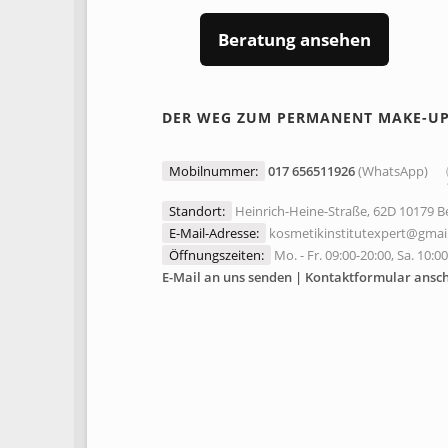
Beratung ansehen
DER WEG ZUM PERMANENT MAKE-U
Mobilnummer:
017 656511926
(WhatsApp)
Standort:
Heinrich-Heine-Straße, 62D 10179 Be
E-Mail-Adresse:
kosmetikinstitutexpert@gmai
Öffnungszeiten:
Mo. - Fr. 09:00-20:00, Sa. 10:0
E-Mail an uns senden | Kontaktformular ansc