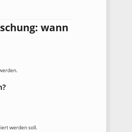
ischung: wann
 werden.
n?
iert werden soll.