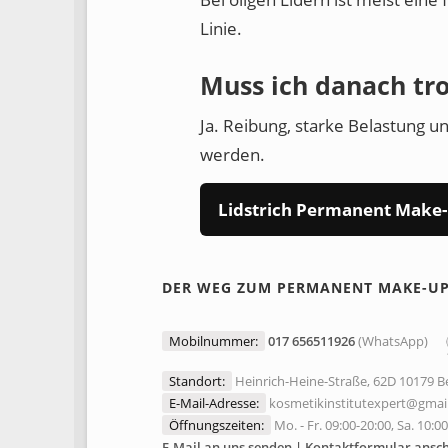
Linie.
Muss ich danach tr
Ja. Reibung, starke Belastung 
werden.
Lidstrich Permanent Make-
DER WEG ZUM PERMANENT MAKE-U
Mobilnummer:
017 656511926
(WhatsApp)
Standort:
Heinrich-Heine-Straße, 62D 10179 Be
E-Mail-Adresse:
kosmetikinstitutexpert@gmai
Öffnungszeiten:
Mo. - Fr. 09:00-20:00, Sa. 10:0
E-Mail an uns senden | Kontaktformular ansc