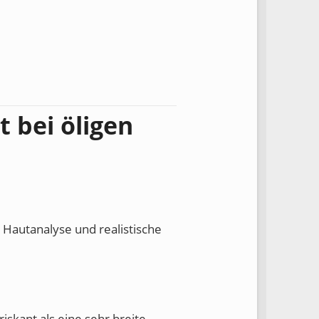
 bei öligen
, Hautanalyse und realistische
skant als eine sehr breite