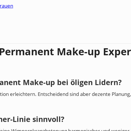
rauen
 Permanent Make-up Expert
manent Make-up bei öligen Lidern?
ition erleichtern. Entscheidend sind aber dezente Planung
ner-Linie sinnvoll?
e feine Wimpernkranzbetonung harmonischer und weniger ri