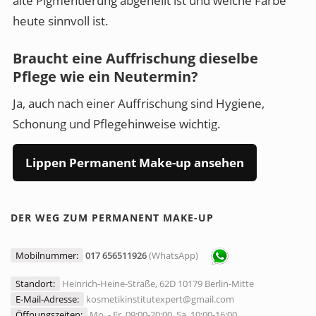
alte Pigmentierung abgeheilt ist und welche Farbe
heute sinnvoll ist.
Braucht eine Auffrischung dieselbe
Pflege wie ein Neutermin?
Ja, auch nach einer Auffrischung sind Hygiene,
Schonung und Pflegehinweise wichtig.
Lippen Permanent Make-up ansehen
DER WEG ZUM PERMANENT MAKE-UP
Mobilnummer:
017 656511926
(WhatsApp)
Standort:
Heinrich-Heine-Straße, 62D 10179 Berlin-Mitte
E-Mail-Adresse:
kosmetikinstitutexpert@gmail.com
Öffnungszeiten:
Mo. - Fr. 09:00-20:00, Sa. 10:00-16:00