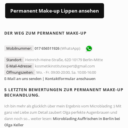
Permanent Make-up Lippen ansehen
DER WEG ZUM PERMANENT MAKE-UP
Mobilnummer:
017 656511926
(WhatsApp)
Standort:
Heinrich-Heine-Straße, 62D 10179 Berlin-Mitte
E-Mail-Adresse:
kosmetikinstitutexpert@gmail.com
Öffnungszeiten:
Mo. - Fr. 09:00-20:00, Sa. 10:00-16:00
E-Mail an uns senden | Kontaktformular anschauen
5 LETZTEN BEWERTUNGEN ZUR PERMANENT MAKE-UP
BECHANDLUNG.
Ich bin mehr als glücklich über mein Ergebnis vom Microblading :) Mit
ganz viel Liebe zum Detail zaubert Olga perfekte Augenbrauen und
dann noch so... weiter lesen:
Microblading Auffrischen in Berlin bei
Olga Keller