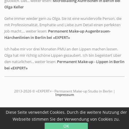
glücklich. Das... weiter lesen:
Microblading Auffrischen in Berlin bei
Olga Keller
Gehe immer wieder gern zu Olga. Sie ist eine wundervolle Person, die
mit Professionalität, Emphatie und Liebe zum Detail einen perfekten
Job macht.... weiter lesen:
Permanent Make-up Augenbrauen-
Härchenlinien in Berlin bei «EXPERT»
Ich habe mir vor drei Monaten PMU an den Lippen machen lassen.
Olga hat mir richtig schöne Lippen gezaubert. Ich bin begeistert über
den natürlichen... weiter lesen:
Permanent Make-up - Lippen in Berlin
bei «EXPERT»
2013-2026 © «EXPERT» - Permanent Make-up Studio in Berlin |
Impressum
Diese Seite verwendet Cookies. Durch die weitere Nutzung der
Webseite stimmen Sie der Verwendung von Cookies zu.
OK