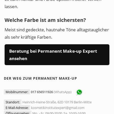
lassen.
Welche Farbe ist am sichersten?
Meist sind gedeckte, hautnahe Töne alltagstauglicher
als sehr kräftige Farben.
Beratung bei Permanent Make-up Expert
ansehen
DER WEG ZUM PERMANENT MAKE-UP
Mobilnummer:
017 656511926
(WhatsApp)
Standort:
Heinrich-Heine-Straße, 62D 10179 Berlin-Mitte
E-Mail-Adresse:
kosmetikinstitutexpert@gmail.com
Öffnungszeiten:
Mo. - Fr. 09:00-20:00, Sa. 10:00-16:00