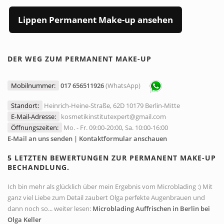
Lippen Permanent Make-up ansehen
DER WEG ZUM PERMANENT MAKE-UP
Mobilnummer:
017 656511926
(WhatsApp)
Standort:
Heinrich-Heine-Straße, 62D 10179 Berlin-Mitte
E-Mail-Adresse:
kosmetikinstitutexpert@gmail.com
Öffnungszeiten:
Mo. - Fr. 09:00-20:00, Sa. 10:00-16:00
E-Mail an uns senden | Kontaktformular anschauen
5 LETZTEN BEWERTUNGEN ZUR PERMANENT MAKE-UP
BECHANDLUNG.
Ich bin mehr als glücklich über mein Ergebnis vom Microblading :) Mit
ganz viel Liebe zum Detail zaubert Olga perfekte Augenbrauen und
dann noch so... weiter lesen:
Microblading Auffrischen in Berlin bei
Olga Keller