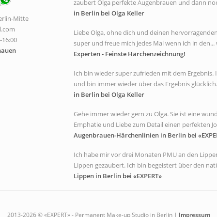
zaubert Olga perfekte Augenbrauen und dann noch 
in Berlin bei Olga Keller
rlin-Mitte
l.com
Liebe Olga, ohne dich und deinen hervorragenden A
0-16:00
super und freue mich jedes Mal wenn ich in den... 
hauen
Experten - Feinste Härchenzeichnung!
Ich bin wieder super zufrieden mit dem Ergebnis
und bin immer wieder über das Ergebnis glücklich. 
in Berlin bei Olga Keller
Gehe immer wieder gern zu Olga. Sie ist eine wunde
Emphatie und Liebe zum Detail einen perfekten Job
Augenbrauen-Härchenlinien in Berlin bei «EXPE
Ich habe mir vor drei Monaten PMU an den Lippen
Lippen gezaubert. Ich bin begeistert über den natür
Lippen in Berlin bei «EXPERT»
2013-2026 © «EXPERT» - Permanent Make-up Studio in Berlin |
Impressum