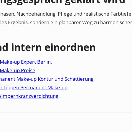
phasen, Nachbehandlung, Pflege und realistische Farbtiefe.
des Ergebnis, sondern ein planbarer Weg zu harmonische
nd intern einordnen
Make-up Expert Berlin
.
Make-up Preise
.
manent Make-up Kontur und Schattierung
.
ch Lippen Permanent Make-up
.
 Wimpernkranzverdichtung
.