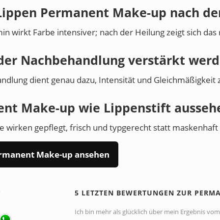
 Lippen Permanent Make-up nach der 
in wirkt Farbe intensiver; nach der Heilung zeigt sich das 
 der Nachbehandlung verstärkt wer
handlung dient genau dazu, Intensität und Gleichmäßigkeit 
ent Make-up wie Lippenstift ausseh
 wirken gepflegt, frisch und typgerecht statt maskenhaft
Permanent Make-up ansehen
P
5 LETZTEN BEWERTUNGEN ZUR PERM
Ich bin mehr als glücklich über mein Ergebnis vom 