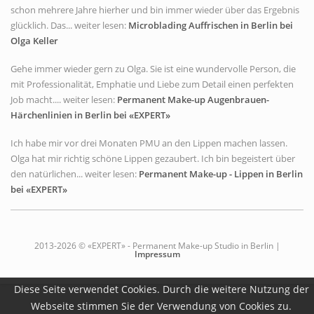
schon mehrere Jahre hierher und bin immer wieder über das Ergebnis
glücklich. Das... weiter lesen:
Microblading Auffrischen in Berlin bei
Olga Keller
Gehe immer wieder gern zu Olga. Sie ist eine wundervolle Person, die
mit Professionalität, Emphatie und Liebe zum Detail einen perfekten
Job macht.... weiter lesen:
Permanent Make-up Augenbrauen-
Härchenlinien in Berlin bei «EXPERT»
Ich habe mir vor drei Monaten PMU an den Lippen machen lassen.
Olga hat mir richtig schöne Lippen gezaubert. Ich bin begeistert über
den natürlichen... weiter lesen:
Permanent Make-up - Lippen in Berlin
bei «EXPERT»
2013-2026 © «EXPERT» - Permanent Make-up Studio in Berlin |
Impressum
Diese Seite verwendet Cookies. Durch die weitere Nutzung der
Webseite stimmen Sie der Verwendung von Cookies zu.