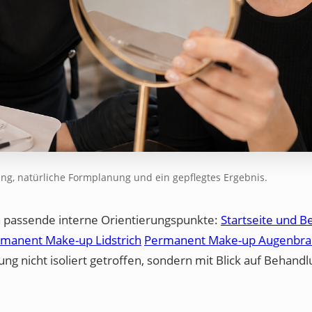
ung, natürliche Formplanung und ein gepflegtes Ergebnis.
n passende interne Orientierungspunkte:
Startseite und B
manent Make-up Lidstrich
Permanent Make-up Augenbr
dung nicht isoliert getroffen, sondern mit Blick auf Behand