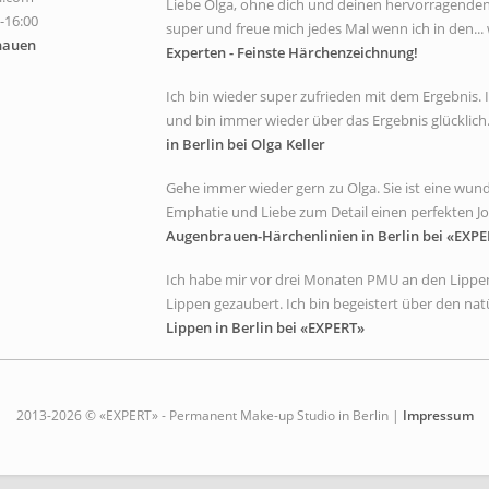
Liebe Olga, ohne dich und deinen hervorragenden A
0-16:00
super und freue mich jedes Mal wenn ich in den... 
hauen
Experten - Feinste Härchenzeichnung!
Ich bin wieder super zufrieden mit dem Ergebnis
und bin immer wieder über das Ergebnis glücklich. 
in Berlin bei Olga Keller
Gehe immer wieder gern zu Olga. Sie ist eine wunde
Emphatie und Liebe zum Detail einen perfekten Job
Augenbrauen-Härchenlinien in Berlin bei «EXPE
Ich habe mir vor drei Monaten PMU an den Lippen
Lippen gezaubert. Ich bin begeistert über den natür
Lippen in Berlin bei «EXPERT»
2013-2026 © «EXPERT» - Permanent Make-up Studio in Berlin |
Impressum