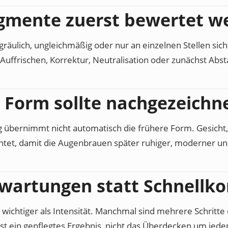
gmente zuerst bewertet 
 gräulich, ungleichmäßig oder nur an einzelnen Stellen sic
 Auffrischen, Korrektur, Neutralisation oder zunächst Absta
e Form sollte nachgezeich
 übernimmt nicht automatisch die frühere Form. Gesicht
chtet, damit die Augenbrauen später ruhiger, moderner und
rwartungen statt Schnellko
ft wichtiger als Intensität. Manchmal sind mehrere Schritt
 ist ein gepflegtes Ergebnis, nicht das Überdecken um jede