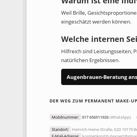
Warum ist eine indi
Weil Brille, Gesichtsproportion
eingeschätzt werden können.
Welche internen Sei
Hilfreich sind Leistungsseiten,
natürlichen Ergebnissen.
Augenbrauen-Beratung an
DER WEG ZUM PERMANENT MAKE-U
Mobilnummer:
017 656511926
(WhatsApp)
Standort:
Heinrich-Heine-Straße, 62D 10179 Be
E-Mail-Adresse:
kosmetikinstitutexpert@gmai