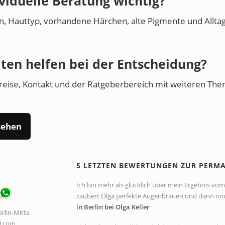
viduelle Beratung wichtig?
en, Hauttyp, vorhandene Härchen, alte Pigmente und Alltag
ten helfen bei der Entscheidung?
 Preise, Kontakt und der Ratgeberbereich mit weiteren Th
sehen
P
5 LETZTEN BEWERTUNGEN ZUR PERM
Ich bin mehr als glücklich über mein Ergebnis vom 
zaubert Olga perfekte Augenbrauen und dann noch 
in Berlin bei Olga Keller
rlin-Mitte
l.com