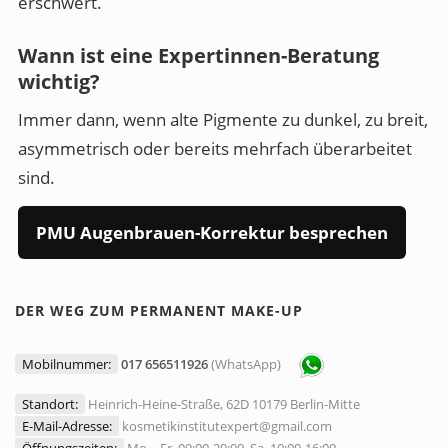
erschwert.
Wann ist eine Expertinnen-Beratung
wichtig?
Immer dann, wenn alte Pigmente zu dunkel, zu breit,
asymmetrisch oder bereits mehrfach überarbeitet
sind.
PMU Augenbrauen-Korrektur besprechen
DER WEG ZUM PERMANENT MAKE-UP
Mobilnummer:
017 656511926
(WhatsApp)
Standort:
Heinrich-Heine-Straße, 62D 10179 Berlin-Mitte
E-Mail-Adresse:
kosmetikinstitutexpert@gmail.com
Öffnungszeiten:
Mo. - Fr. 09:00-20:00, Sa. 10:00-16:00