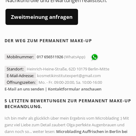
Nachkontrolle und Erwartungen realistisch.
Zweitmeinung anfragen
DER WEG ZUM PERMANENT MAKE-UP
Mobilnummer:
017 656511926
(WhatsApp)
Standort:
Heinrich-Heine-Straße, 62D 10179 Berlin-Mitte
E-Mail-Adresse:
kosmetikinstitutexpert@gmail.com
Öffnungszeiten:
Mo. - Fr. 09:00-20:00, Sa. 10:00-16:00
E-Mail an uns senden | Kontaktformular anschauen
5 LETZTEN BEWERTUNGEN ZUR PERMANENT MAKE-UP
BECHANDLUNG.
Ich bin mehr als glücklich über mein Ergebnis vom Microblading :) Mit
ganz viel Liebe zum Detail zaubert Olga perfekte Augenbrauen und
dann noch so... weiter lesen:
Microblading Auffrischen in Berlin bei