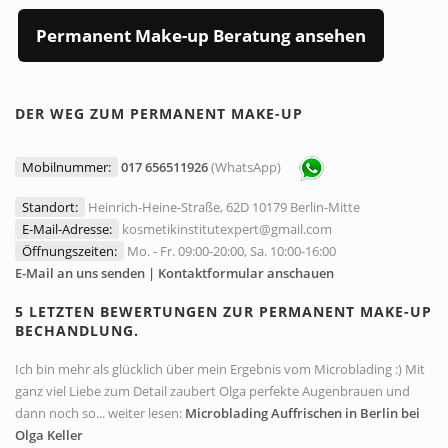
Permanent Make-up Beratung ansehen
DER WEG ZUM PERMANENT MAKE-UP
Mobilnummer:
017 656511926
(WhatsApp)
Standort:
Heinrich-Heine-Straße, 62D 10179 Berlin-Mitte
E-Mail-Adresse:
kosmetikinstitutexpert@gmail.com
Öffnungszeiten:
Mo. - Fr. 09:00-20:00, Sa. 10:00-16:00
E-Mail an uns senden | Kontaktformular anschauen
5 LETZTEN BEWERTUNGEN ZUR PERMANENT MAKE-UP
BECHANDLUNG.
Ich bin mehr als glücklich über mein Ergebnis vom Microblading :) Mit
ganz viel Liebe zum Detail zaubert Olga perfekte Augenbrauen und
dann noch so... weiter lesen:
Microblading Auffrischen in Berlin bei
Olga Keller