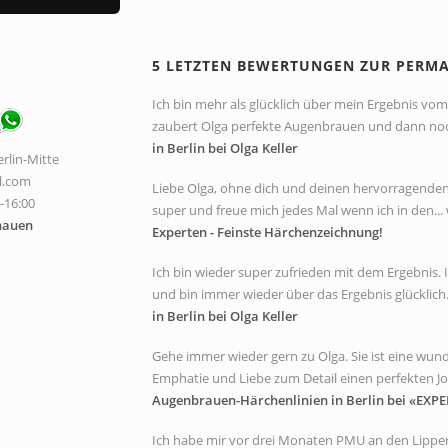
P
5 LETZTEN BEWERTUNGEN ZUR PERM
Ich bin mehr als glücklich über mein Ergebnis vom 
zaubert Olga perfekte Augenbrauen und dann noch 
in Berlin bei Olga Keller
rlin-Mitte
l.com
Liebe Olga, ohne dich und deinen hervorragenden A
0-16:00
super und freue mich jedes Mal wenn ich in den... 
hauen
Experten - Feinste Härchenzeichnung!
Ich bin wieder super zufrieden mit dem Ergebnis
und bin immer wieder über das Ergebnis glücklich. 
in Berlin bei Olga Keller
Gehe immer wieder gern zu Olga. Sie ist eine wunde
Emphatie und Liebe zum Detail einen perfekten Job
Augenbrauen-Härchenlinien in Berlin bei «EXPE
Ich habe mir vor drei Monaten PMU an den Lippen