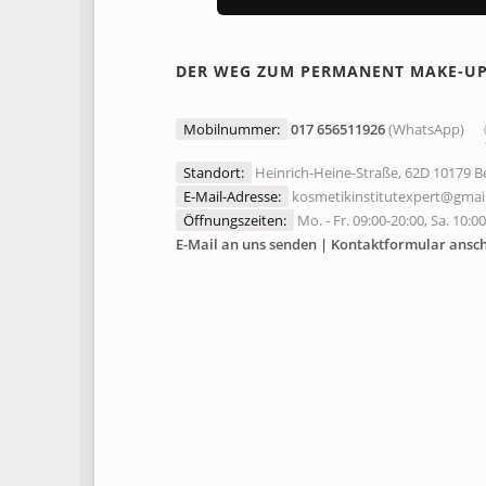
DER WEG ZUM PERMANENT MAKE-U
Mobilnummer:
017 656511926
(WhatsApp)
Standort:
Heinrich-Heine-Straße, 62D 10179 Be
E-Mail-Adresse:
kosmetikinstitutexpert@gmai
Öffnungszeiten:
Mo. - Fr. 09:00-20:00, Sa. 10:0
E-Mail an uns senden | Kontaktformular ansc