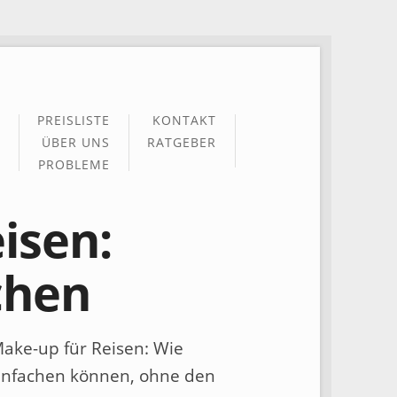
PREISLISTE
KONTAKT
ÜBER UNS
RATGEBER
PROBLEME
isen:
chen
ake-up für Reisen: Wie
infachen können, ohne den