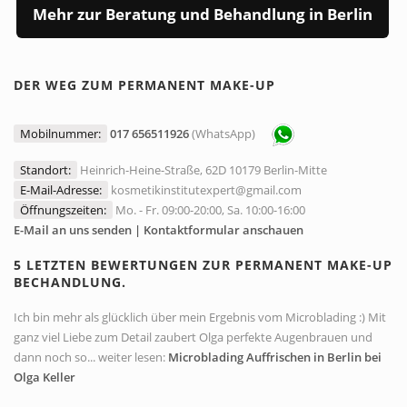
Mehr zur Beratung und Behandlung in Berlin
DER WEG ZUM PERMANENT MAKE-UP
Mobilnummer:
017 656511926
(WhatsApp)
Standort:
Heinrich-Heine-Straße, 62D 10179 Berlin-Mitte
E-Mail-Adresse:
kosmetikinstitutexpert@gmail.com
Öffnungszeiten:
Mo. - Fr. 09:00-20:00, Sa. 10:00-16:00
E-Mail an uns senden | Kontaktformular anschauen
5 LETZTEN BEWERTUNGEN ZUR PERMANENT MAKE-UP
BECHANDLUNG.
Ich bin mehr als glücklich über mein Ergebnis vom Microblading :) Mit
ganz viel Liebe zum Detail zaubert Olga perfekte Augenbrauen und
dann noch so... weiter lesen:
Microblading Auffrischen in Berlin bei
Olga Keller