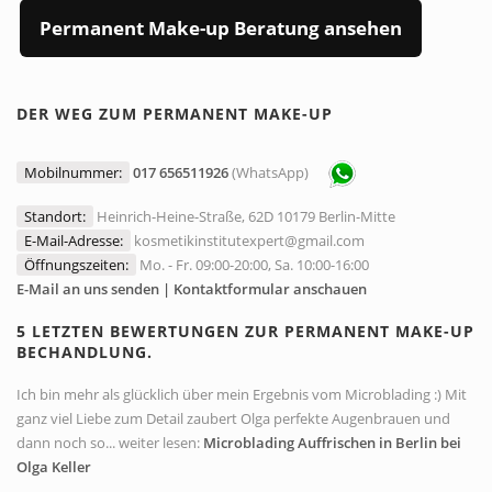
Permanent Make-up Beratung ansehen
DER WEG ZUM PERMANENT MAKE-UP
Mobilnummer:
017 656511926
(WhatsApp)
Standort:
Heinrich-Heine-Straße, 62D 10179 Berlin-Mitte
E-Mail-Adresse:
kosmetikinstitutexpert@gmail.com
Öffnungszeiten:
Mo. - Fr. 09:00-20:00, Sa. 10:00-16:00
E-Mail an uns senden | Kontaktformular anschauen
5 LETZTEN BEWERTUNGEN ZUR PERMANENT MAKE-UP
BECHANDLUNG.
Ich bin mehr als glücklich über mein Ergebnis vom Microblading :) Mit
ganz viel Liebe zum Detail zaubert Olga perfekte Augenbrauen und
dann noch so... weiter lesen:
Microblading Auffrischen in Berlin bei
Olga Keller