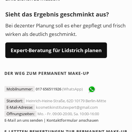
Sieht das Ergebnis geschminkt aus?
Bei dezenter Planung soll es eher gepflegt und frisch
wirken als deutlich geschminkt.
Expert-Beratung für Lidstrich planen
DER WEG ZUM PERMANENT MAKE-UP
Mobilnummer:
017 656511926
(WhatsApp)
Standort:
Heinrich-Heine-Straße, 62D 10179 Berlin-Mitte
E-Mail-Adresse:
kosmetikinstitutexpert@gmail.com
Öffnungszeiten:
Mo. - Fr. 09:00-20:00, Sa. 10:00-16:00
E-Mail an uns senden | Kontaktformular anschauen
5 LETZTEN BEWERTUNGEN ZUR PERMANENT MAKE-UP