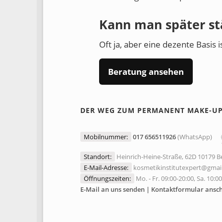
Kann man später st
Oft ja, aber eine dezente Basis i
Beratung ansehen
DER WEG ZUM PERMANENT MAKE-U
Mobilnummer:
017 656511926
(WhatsApp)
Standort:
Heinrich-Heine-Straße, 62D 10179 Be
E-Mail-Adresse:
kosmetikinstitutexpert@gmai
Öffnungszeiten:
Mo. - Fr. 09:00-20:00, Sa. 10:0
E-Mail an uns senden | Kontaktformular ansc