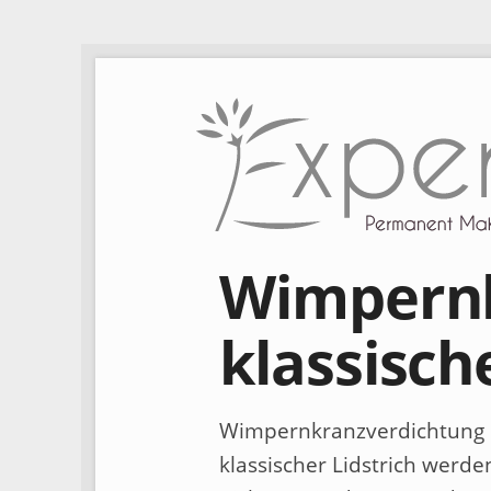
Wimpernk
klassisch
Wimpernkranzverdichtung od
klassischer Lidstrich werde