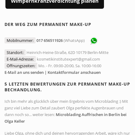
Wimpernkranzverdichtung planen
DER WEG ZUM PERMANENT MAKE-UP
Mobilnummer:
017 656511926
(WhatsApp)
Standort:
Heinrich-Heine-Straße, 62D 10179 Berlin-Mitte
E-Mail-Adresse:
kosmetikinstitutexpert@gmail.com
Öffnungszeiten:
Mo. - Fr. 09:00-20:00, Sa. 10:00-16:00
E-Mail an uns senden | Kontaktformular anschauen
5 LETZTEN BEWERTUNGEN ZUR PERMANENT MAKE-UP
BECHANDLUNG.
Ich bin mehr als glücklich über mein Ergebnis vom Microblading :) Mit
ganz viel Liebe zum Detail zaubert Olga perfekte Augenbrauen und
dann noch so... weiter lesen:
Microblading Auffrischen in Berlin bei
Olga Keller
Liebe Olga, ohne dich und deinen hervorragenden Arbeit, wäre ich nur