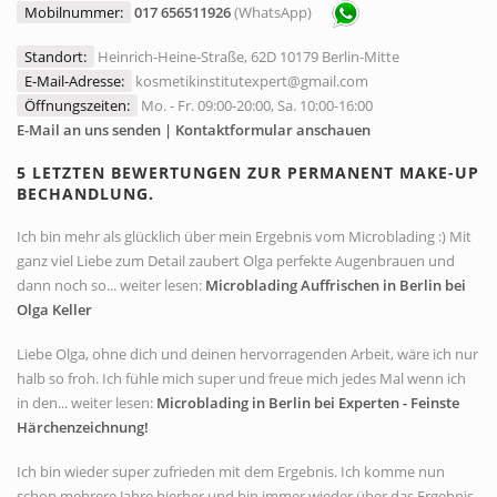
Mobilnummer:
017 656511926
(WhatsApp)
Standort:
Heinrich-Heine-Straße, 62D 10179 Berlin-Mitte
E-Mail-Adresse:
kosmetikinstitutexpert@gmail.com
Öffnungszeiten:
Mo. - Fr. 09:00-20:00, Sa. 10:00-16:00
E-Mail an uns senden | Kontaktformular anschauen
5 LETZTEN BEWERTUNGEN ZUR PERMANENT MAKE-UP
BECHANDLUNG.
Ich bin mehr als glücklich über mein Ergebnis vom Microblading :) Mit
ganz viel Liebe zum Detail zaubert Olga perfekte Augenbrauen und
dann noch so... weiter lesen:
Microblading Auffrischen in Berlin bei
Olga Keller
Liebe Olga, ohne dich und deinen hervorragenden Arbeit, wäre ich nur
halb so froh. Ich fühle mich super und freue mich jedes Mal wenn ich
in den... weiter lesen:
Microblading in Berlin bei Experten - Feinste
Härchenzeichnung!
Ich bin wieder super zufrieden mit dem Ergebnis. Ich komme nun
schon mehrere Jahre hierher und bin immer wieder über das Ergebnis