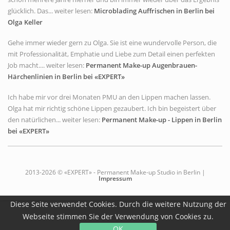
glücklich. Das... weiter lesen:
Microblading Auffrischen in Berlin bei
Olga Keller
Gehe immer wieder gern zu Olga. Sie ist eine wundervolle Person, die
mit Professionalität, Emphatie und Liebe zum Detail einen perfekten
Job macht.... weiter lesen:
Permanent Make-up Augenbrauen-
Härchenlinien in Berlin bei «EXPERT»
Ich habe mir vor drei Monaten PMU an den Lippen machen lassen.
Olga hat mir richtig schöne Lippen gezaubert. Ich bin begeistert über
den natürlichen... weiter lesen:
Permanent Make-up - Lippen in Berlin
bei «EXPERT»
2013-2026 © «EXPERT» - Permanent Make-up Studio in Berlin |
Impressum
Diese Seite verwendet Cookies. Durch die weitere Nutzung der
Webseite stimmen Sie der Verwendung von Cookies zu.
OK