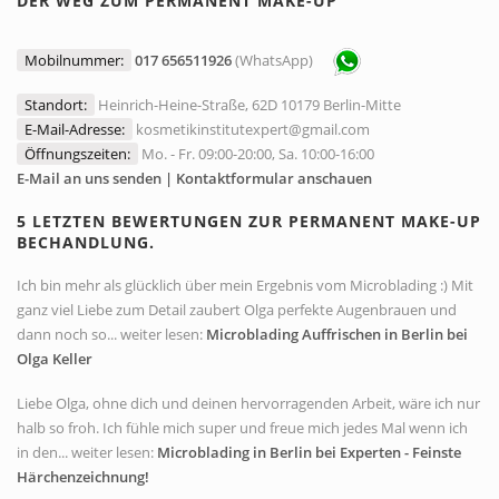
DER WEG ZUM PERMANENT MAKE-UP
Mobilnummer:
017 656511926
(WhatsApp)
Standort:
Heinrich-Heine-Straße, 62D 10179 Berlin-Mitte
E-Mail-Adresse:
kosmetikinstitutexpert@gmail.com
Öffnungszeiten:
Mo. - Fr. 09:00-20:00, Sa. 10:00-16:00
E-Mail an uns senden | Kontaktformular anschauen
5 LETZTEN BEWERTUNGEN ZUR PERMANENT MAKE-UP
BECHANDLUNG.
Ich bin mehr als glücklich über mein Ergebnis vom Microblading :) Mit
ganz viel Liebe zum Detail zaubert Olga perfekte Augenbrauen und
dann noch so... weiter lesen:
Microblading Auffrischen in Berlin bei
Olga Keller
Liebe Olga, ohne dich und deinen hervorragenden Arbeit, wäre ich nur
halb so froh. Ich fühle mich super und freue mich jedes Mal wenn ich
in den... weiter lesen:
Microblading in Berlin bei Experten - Feinste
Härchenzeichnung!