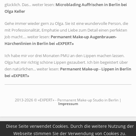
glücklich. Das... weiter lesen:
Microblading Auffrischen in Berlin bei
Olga Keller
Gehe immer wieder gern zu Olga. Sie ist eine wundervolle Person, die
mit Professionalität, Emphatie und Liebe zum Detail einen perfekten
Job macht.... weiter lesen:
Permanent Make-up Augenbrauen-
Härchenlinien in Berlin bei «EXPERT»
Ich habe mir vor drei Monaten PMU an den Lippen machen lassen.
Olga hat mir richtig schöne Lippen gezaubert. Ich bin begeistert über
den natürlichen... weiter lesen:
Permanent Make-up - Lippen in Berlin
bei «EXPERT»
2013-2026 © «EXPERT» - Permanent Make-up Studio in Berlin |
Impressum
Diese Seite verwendet Cookies. Durch die weitere Nutzung der
Webseite stimmen Sie der Verwendung von Cookies zu.