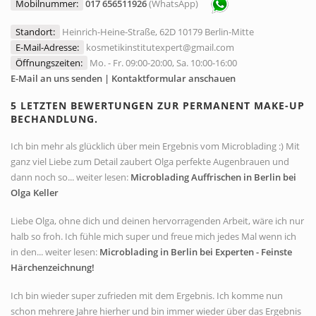
Mobilnummer:
017 656511926
(WhatsApp)
Standort:
Heinrich-Heine-Straße, 62D 10179 Berlin-Mitte
E-Mail-Adresse:
kosmetikinstitutexpert@gmail.com
Öffnungszeiten:
Mo. - Fr. 09:00-20:00, Sa. 10:00-16:00
E-Mail an uns senden | Kontaktformular anschauen
5 LETZTEN BEWERTUNGEN ZUR PERMANENT MAKE-UP
BECHANDLUNG.
Ich bin mehr als glücklich über mein Ergebnis vom Microblading :) Mit
ganz viel Liebe zum Detail zaubert Olga perfekte Augenbrauen und
dann noch so... weiter lesen:
Microblading Auffrischen in Berlin bei
Olga Keller
Liebe Olga, ohne dich und deinen hervorragenden Arbeit, wäre ich nur
halb so froh. Ich fühle mich super und freue mich jedes Mal wenn ich
in den... weiter lesen:
Microblading in Berlin bei Experten - Feinste
Härchenzeichnung!
Ich bin wieder super zufrieden mit dem Ergebnis. Ich komme nun
schon mehrere Jahre hierher und bin immer wieder über das Ergebnis