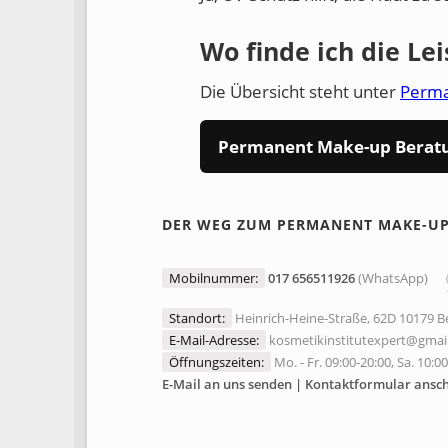
Wo finde ich die Le
Die Übersicht steht unter
Perma
Permanent Make-up Beratun
DER WEG ZUM PERMANENT MAKE-U
Mobilnummer:
017 656511926
(WhatsApp)
Standort:
Heinrich-Heine-Straße, 62D 10179 Be
E-Mail-Adresse:
kosmetikinstitutexpert@gmai
Öffnungszeiten:
Mo. - Fr. 09:00-20:00, Sa. 10:0
E-Mail an uns senden | Kontaktformular ansc