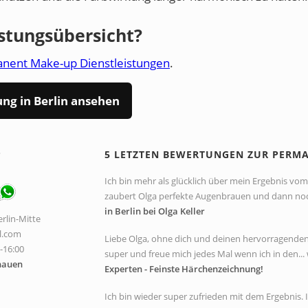
istungsübersicht?
nent Make-up Dienstleistungen
.
g in Berlin ansehen
P
5 LETZTEN BEWERTUNGEN ZUR PERM
Ich bin mehr als glücklich über mein Ergebnis vom 
zaubert Olga perfekte Augenbrauen und dann noch 
in Berlin bei Olga Keller
rlin-Mitte
l.com
Liebe Olga, ohne dich und deinen hervorragenden A
0-16:00
super und freue mich jedes Mal wenn ich in den... 
hauen
Experten - Feinste Härchenzeichnung!
Ich bin wieder super zufrieden mit dem Ergebnis