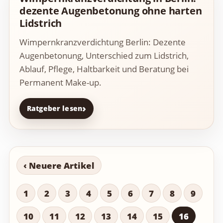
dezente Augenbetonung ohne harten
Lidstrich
Wimpernkranzverdichtung Berlin: Dezente
Augenbetonung, Unterschied zum Lidstrich,
Ablauf, Pflege, Haltbarkeit und Beratung bei
Permanent Make-up.
Ratgeber lesen
‹ Neuere Artikel
1
2
3
4
5
6
7
8
9
10
11
12
13
14
15
16