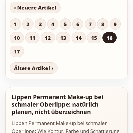
‹ Neuere Artikel
1
2
3
4
5
6
7
8
9
10
11
12
13
14
15
16
17
Ältere Artikel ›
Lippen Permanent Make-up bei
schmaler Oberlippe: natürlich
planen, nicht überzeichnen
Lippen Permanent Make-up bei schmaler
Oberlippe: Wie Kontur, Farbe und Schattierung