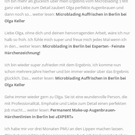
Ich bin mehr als glücklich über mein Ergebnis vom Microblading :) Mit
ganz viel Liebe zum Detail zaubert Olga perfekte Augenbrauen und
dann noch so... weiter lesen:
Microblading Auffrischen in Berlin bei
Olga Keller
Liebe Olga, ohne dich und deinen hervorragenden Arbeit, wäre ich nur
halb so froh. Ich fühle mich super und freue mich jedes Mal wenn ich
in den... weiter lesen:
Microblading in Berlin bei Experten - Feinste
Härchenzeichnung!
Ich bin wieder super zufrieden mit dem Ergebnis. Ich komme nun
schon mehrere Jahre hierher und bin immer wieder über das Ergebnis
glücklich. Das... weiter lesen:
Microblading Auffrischen in Berlin bei
Olga Keller
Gehe immer wieder gern zu Olga. Sie ist eine wundervolle Person, die
mit Professionalität, Emphatie und Liebe zum Detail einen perfekten
Job macht.... weiter lesen:
Permanent Make-up Augenbrauen-
Härchenlinien in Berlin bei «EXPERT»
Ich habe mir vor drei Monaten PMU an den Lippen machen lassen.