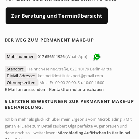
Zur Beratung und Terminübersicht
DER WEG ZUM PERMANENT MAKE-UP
Mobilnummer:
017 656511926
(WhatsApp)
Standort:
Heinrich-Heine-Straße, 62D 10179 Berlin-Mitte
E-Mail-Adresse:
kosmetikinstitutexpert@gmail.com
Öffnungszeiten:
Mo. - Fr. 09:00-20:00, Sa. 10:00-16:00
E-Mail an uns senden | Kontaktformular anschauen
5 LETZTEN BEWERTUNGEN ZUR PERMANENT MAKE-UP
BECHANDLUNG.
Ich bin mehr als glücklich über mein Ergebnis vom Microblading :) Mit
ganz viel Liebe zum Detail zaubert Olga perfekte Augenbrauen und
dann noch so... weiter lesen:
Microblading Auffrischen in Berlin bei