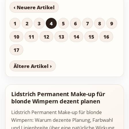
‹ Neuere Artikel
1
2
3
4
5
6
7
8
9
10
11
12
13
14
15
16
17
Ältere Artikel ›
Lidstrich Permanent Make-up für
blonde Wimpern dezent planen
Lidstrich Permanent Make-up für blonde
Wimpern: Warum dezente Planung, Farbwahl
und Linienbreite über eine natürliche Wirkung